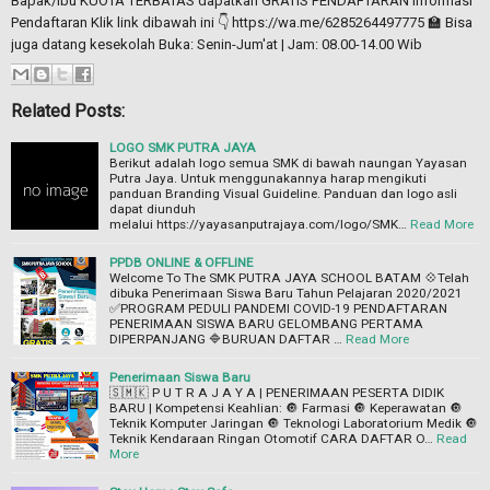
Bapak/Ibu KUOTA TERBATAS dapatkan GRATIS PENDAFTARAN Informasi
Pendaftaran Klik link dibawah ini 👇 https://wa.me/6285264497775 🏫 Bisa
juga datang kesekolah Buka: Senin-Jum'at | Jam: 08.00-14.00 Wib
Related Posts:
LOGO SMK PUTRA JAYA
Berikut adalah logo semua SMK di bawah naungan Yayasan
Putra Jaya. Untuk menggunakannya harap mengikuti
panduan Branding Visual Guideline. Panduan dan logo asli
dapat diunduh
melalui https://yayasanputrajaya.com/logo/SMK…
Read More
PPDB ONLINE & OFFLINE
Welcome To The SMK PUTRA JAYA SCHOOL BATAM 💠Telah
dibuka Penerimaan Siswa Baru Tahun Pelajaran 2020/2021
✅PROGRAM PEDULI PANDEMI COVID-19 PENDAFTARAN
PENERIMAAN SISWA BARU GELOMBANG PERTAMA
DIPERPANJANG 🔷BURUAN DAFTAR …
Read More
Penerimaan Siswa Baru
🇸‌🇲‌🇰‌ P U T R A J A Y A‌ | PENERIMAAN PESERTA DIDIK
BARU | Kompetensi Keahlian: 🔘 Farmasi 🔘 Keperawatan 🔘
Teknik Komputer Jaringan 🔘 Teknologi Laboratorium Medik 🔘
Teknik Kendaraan Ringan Otomotif CARA DAFTAR O…
Read
More