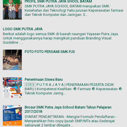
PROFIL SMK PUTRA JAYA SHOOL BATAM
SMK PUTRA JAYA SCHOOL BATAM merupakan SMK
Kesehatan dan Teknologi Yaitu jurusan Keperawatan farmasi
dan Teknik Komputer dan Jaringan. S...
LOGO SMK PUTRA JAYA
Berikut adalah logo semua SMK di bawah naungan Yayasan Putra Jaya.
Untuk menggunakannya harap mengikuti panduan Branding Visual
Guideline . ...
FOTO FOTO PERSAMI SMK PJS
Penerimaan Siswa Baru
🇸‌🇲‌🇰‌ P U T R A J A Y A‌ | PENERIMAAN PESERTA DIDIK
BARU | Kompetensi Keahlian: 🔘 Farmasi 🔘 Keperawatan 🔘
Teknik Komputer Jaring...
Brosur SMK Putra Jaya School Batam Tahun Pelajaran
2017/2018
SYARAT PENDAFTARAN - Mengisi Formulir Pendaftaran -
Menyerahkan foto copy Ijazah SMP/MTs atau Sederajat
sebanyak 2 lembar dilegalis...