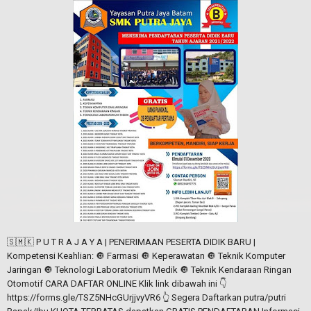
🇸‌🇲‌🇰‌ P U T R A J A Y A‌ | PENERIMAAN PESERTA DIDIK BARU |
Kompetensi Keahlian: 🔘 Farmasi 🔘 Keperawatan 🔘 Teknik Komputer
Jaringan 🔘 Teknologi Laboratorium Medik 🔘 Teknik Kendaraan Ringan
Otomotif CARA DAFTAR ONLINE Klik link dibawah ini 👇
https://forms.gle/TSZ5NHcGUrjjvyVR6 👆 Segera Daftarkan putra/putri